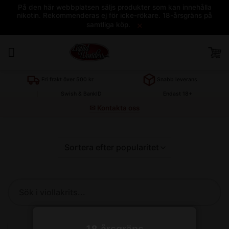
På den här webbplatsen säljs produkter som kan innehålla
nikotin. Rekommenderas ej för icke-rökare. 18-årsgräns på
×
samtliga köp.
Skip
to
content
Sök
produkt
18-årsgräns