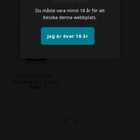
Du måste vara minst 18 år för att
besöka denna webbplats.
Jag är över 18 år
MTL E-JUICE 30 ML
Viollakrits MTL E Juice
118
kr
Vi använder cookies