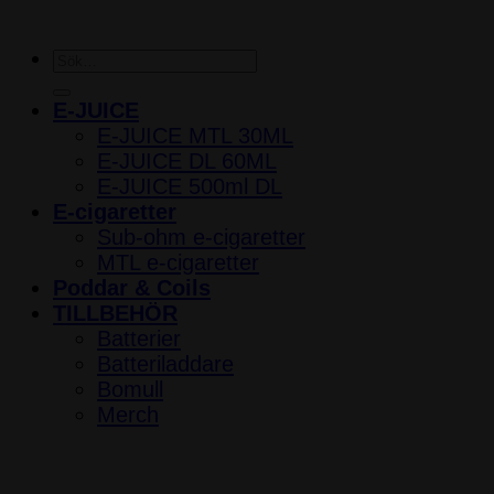
Sök
efter:
E-JUICE
E-JUICE MTL 30ML
E-JUICE DL 60ML
E-JUICE 500ml DL
E-cigaretter
Sub-ohm e-cigaretter
MTL e-cigaretter
Poddar & Coils
TILLBEHÖR
Batterier
Batteriladdare
Bomull
Merch