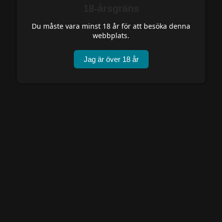
Om Oss
18-årsgräns
Du måste vara minst 18 år för att besöka denna
webbplats.
Jag är över 18 år