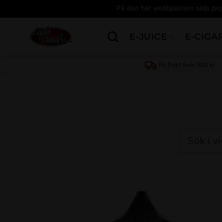
På den här webbplatsen säljs pro
Skip
E-JUICE
E-CIGA
to
content
Sök
produkt