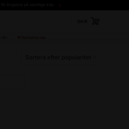
×
 18-årsgräns på samtliga köp.
0
KR