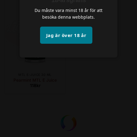
Du måste vara minst 18 år för att
besöka denna webbplats.
Jag är över 18 år
MTL E-JUICE 30 ML
Pearmint MTL E Juice
118
kr