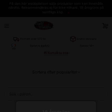
På den här webbplatsen säljs produkter som kan innehålla
nikotin. Rekommenderas ej för icke-rökare. 18-årsgräns på
×
samtliga köp.
Skip
to
content
Sök
produkt
18-årsgräns