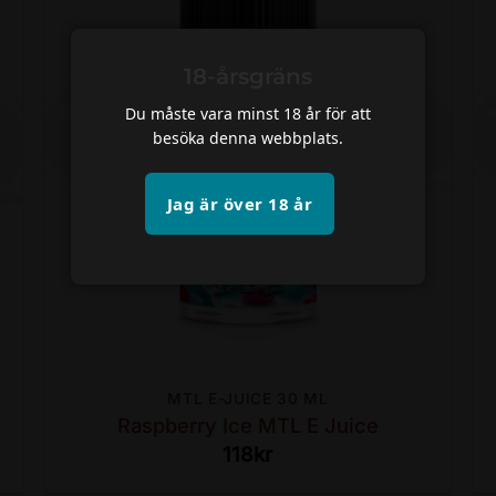
18-årsgräns
Du måste vara minst 18 år för att
besöka denna webbplats.
Jag är över 18 år
MTL E-JUICE 30 ML
Raspberry Ice MTL E Juice
118
kr