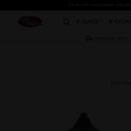
På den här webbplatsen säljs pro
Skip
E-JUICE
E-CIGA
to
content
Sök
produkt