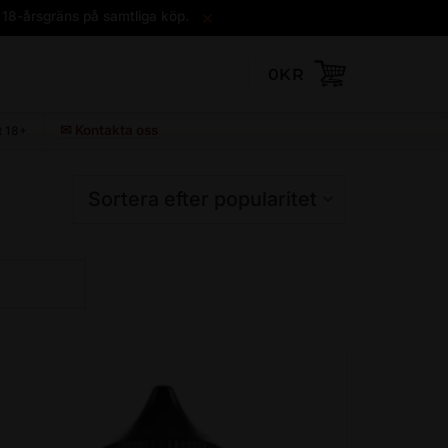
×
 18-årsgräns på samtliga köp.
0
KR