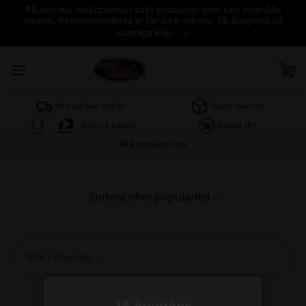
På den här webbplatsen säljs produkter som kan innehålla
nikotin. Rekommenderas ej för icke-rökare. 18-årsgräns på
×
samtliga köp.
Skip
to
content
Sök
produkt
18-årsgräns