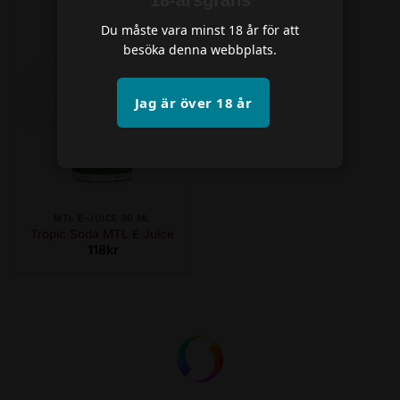
Du måste vara minst 18 år för att
besöka denna webbplats.
Jag är över 18 år
MTL E-JUICE 30 ML
Tropic Soda MTL E Juice
118
kr