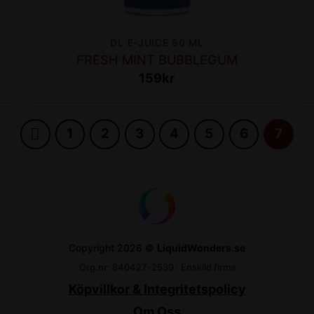
DL E-JUICE 60 ML
FRESH MINT BUBBLEGUM
159
kr
1
2
3
4
5
6
7
Copyright 2026 ©
LiquidWonders.se
Org.nr: 840427-2539 · Enskild firma
Köpvillkor & Integritetspolicy
Om Oss