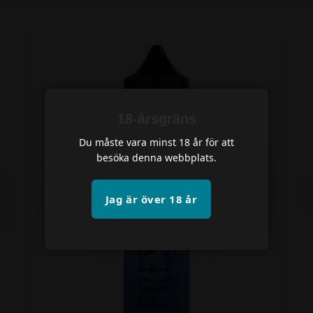
ml flaskor
. Produkterna finns i flera olika smakprofiler.
Anpassa din e-juice
 möjlighet att välja nivå av sötning samt mängd kylning (ice
möjligt att anpassa produkten efter egna preferenser.
 olika nikotinstyrkor, nikotinfritt alternativ eller som shor
18-årsgräns
Du måste vara minst 18 år för att
besöka denna webbplats.
Jag är över 18 år