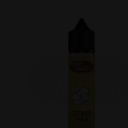
produkt
För varje e-juice finns
Produkterna kan väljas med