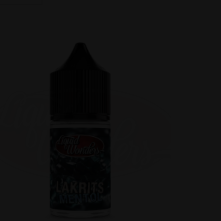
/cooling). Detta gör det
tfill beroende på ditt val.