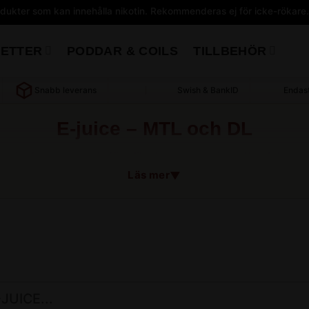
dukter som kan innehålla nikotin. Rekommenderas ej för icke-rökare
RETTER
PODDAR & COILS
TILLBEHÖR
E-juice – MTL och DL
a varianter anpassade för olika typer av e-cigaretter. I denna
både MTL (Mouth-to-Lung) och DL (Direct-Lung) inhalering
Läs mer
▼
Skillnaden mellan MTL och DL e-juice
nvänds vanligtvis i mindre e-cigaretter där ångan först tas
ner i lungorna.
ung)
används i större e-cigaretter där ångan inhaleras direkt
and annat
MTL e-juice i 30 ml flaskor
,
DL e-juice i 60 ml fla