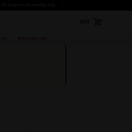
×
. 18-årsgräns på samtliga köp.
0
KR
 kategori finns e-juice för
.
 in i munnen och därefter
 till lungorna.
skor
samt
DL e-juice i 500