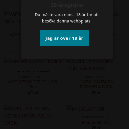
18-årsgräns
Du måste vara minst 18 år för att
besöka denna webbplats.
PODDAR & COILS
PODDAR & COILS
VAPORESSO GTX MESH
VOOPOO PNP COILS –
Jag är över 18 år
COILS 5-PACK
5pack
169
kr
199
kr
SLUT I LAGER
PODDAR & COILS
PODDAR & COILS
VAPORESSO GTI COILS 5-
UWELL CALIBURN
Pack
PODDAR 4-PACK
179
kr
99
kr
PODDAR & COILS
MTL CLAPTON
29
kr