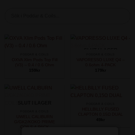
en e-cigarett. Coilen värmer e-juicen och omvandlar den till
ånga när enheten används.
Sök
produkt
Poddar är behållare som används i podsystem. I många
podsystem är coilen inbyggd i podden och byts därför ut
tillsammans med hela podden.
I sortimentet finns coils och poddar som är kompatibla med
SLUT I LAGER
olika modeller av e-cigaretter och podsystem.
PODDAR & COILS
PODDAR & COILS
OXVA Xlim Pods Top Fill
VAPORESSO LUXE Q4 –
(V3) – 0.4 / 0.6 Ohm
0.6ohm 4-PACK
159
kr
179
kr
SLUT I LAGER
PODDAR & COILS
HELLBILLY FUSED
PODDAR & COILS
CLAPTON 0,15Ω DUAL
UWELL CALIBURN
49
kr
G/GK2/KOKO PRIME
COILS 4-PACK
149
kr