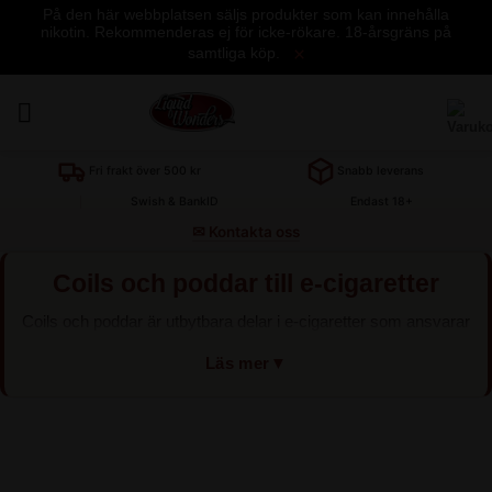
På den här webbplatsen säljs produkter som kan innehålla
nikotin. Rekommenderas ej för icke-rökare. 18-årsgräns på
×
samtliga köp.
Skip
to
content
Coils och poddar till e-cigaretter
Coils och poddar är utbytbara delar i e-cigaretter som ansvarar
för att värma e-juicen och skapa ånga. När en coil eller podd
Läs mer
▼
blir sliten behöver den bytas ut för att bibehålla bra smak och
prestanda.
Skillnaden mellan coils och poddar
En coil är ett värmeelement som sitter i tanken eller podden i