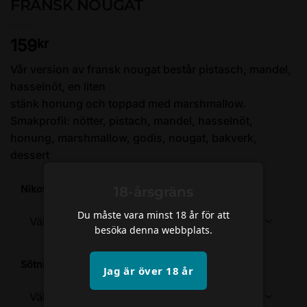
FRANSK NOUGAT
159
kr
Vår version av fransk nougat består pistasch, mandel,
hasselnöt, en liten
stänk honung och toppad med marshmallow.
Smakprofil: nötter, pistach, mandel, hasselnöt,
honung, marshmallow, godis, nougat, bakverk,
dessert
Nikotinstyrka
*
18-årsgräns
Du måste vara minst 18 år för att
besöka denna webbplats.
Sötning
*
Jag är över 18 år